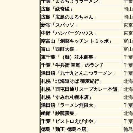
千葉「まるちょうラーメン」
千葉
広島「縁奇縁」
岡山
広島「広島のまるちゃん」
岡山
新宿「スパッソ」
東京
中野「ハンバーグハウス」
東京
南富山「創菜キッチン トミッポ」
富山
富山「西町大喜」
富山
東千葉「（麺）並木商事」
千葉
千葉「牛兵衛 草庵」のランチ
千葉
津田沼「九十九とんこつラーメン」
千葉
札幌「北海道そば 蕎麦紀行」
北海
札幌「西屯田通りスープカレー本舗」
北海
札幌「すみれ札幌本店」
北海
津田沼「ラーメン無限大」
千葉
函館「紗龍燕集」
北海
千葉「ビストロえびすや」
千葉
徳島「麺王･徳島本店」
徳島