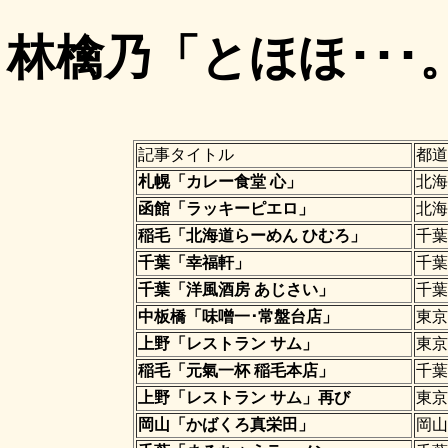
林檎乃「とほほ･･
記事タイトル
都道
札幌「カレー食堂 心」
北海
函館「ラッキーピエロ」
北海
稲毛「北海道らーめん ひむろ」
千葉
千葉「幸福軒」
千葉
千葉「洋風酒房 あじさい」
千葉
中板橋「味噌一･常盤台店」
東京
上野「レストラン サム」
東京
稲毛「元氣一杯 稲毛本店」
千葉
上野「レストラン サム」再び
東京
岡山「かばくろ真栄田」
岡山