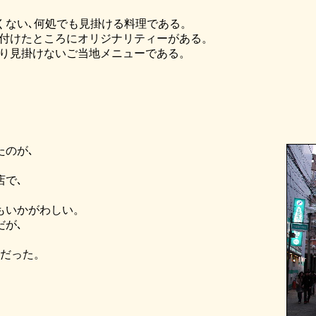
くない､何処でも見掛ける料理である。
を付けたところにオリジナリティーがある。
まり見掛けないご当地メニューである。
たのが､
店で､
もいかがわしい。
だが､
じだった。