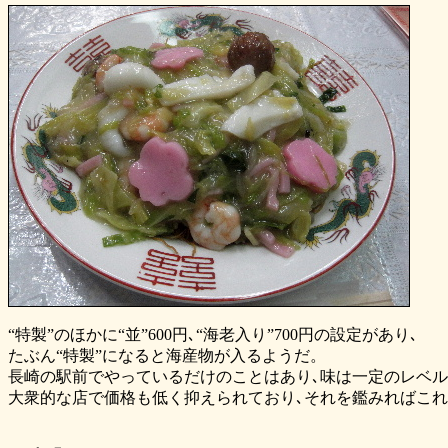
“特製”のほかに“並”600円､“海老入り”700円の設定があり､
たぶん“特製”になると海産物が入るようだ。
長崎の駅前でやっているだけのことはあり､味は一定のレベ
大衆的な店で価格も低く抑えられており､それを鑑みればこ