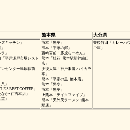
熊本県
大分県
ーズキッチン」
熊本「黒亭」
豊後竹田「カレーハウ
園」
熊本「平家の郷」
ご屋」
ベラ」
藤崎宮前「豚虎らーめん」
口「平戸瀬戸市場レスト
熊本「桂花･熊本駅新幹線口
店」
メンセンター島原駅前
肥後大津「神戸浪漫 ハイカラ
亭」
」
熊本「平家の里･熊本店」
大八」
熊本「黒亭」
E'S BEST COFFEE」
熊本「黒亭」
たなか･住吉本店」
上熊本「テイクファイブ」
食堂」
熊本「天外天ラーメン･熊本
駅店」