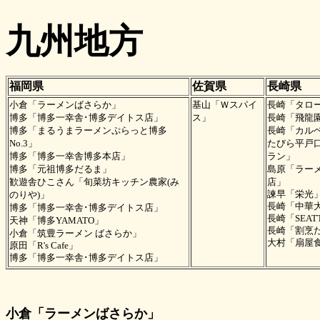
九州地方
福岡県
佐賀県
長崎県
小倉「ラーメンばさらか」
基山「Ｗスパイ
長崎「タロ
博多「博多一幸舎･博多デイトス店」
ス」
長崎「飛龍
博多「まるうまラーメンぷらっと博多
長崎「カル
No.3」
たびら平戸
博多「博多一幸舎博多本店」
ラン」
博多「元祖博多だるま」
島原「ラー
歓遊舎ひこさん「旬菜坊キッチン農家(み
店」
のりや)」
諫早「栄光
長崎「中華
博多「博多一幸舎･博多デイトス店」
長崎「SEATTL
天神「博多YAMATO」
長崎「割烹
小倉「筑豊ラーメン ばさらか」
大村「扇屋
原田「R's Cafe」
博多「博多一幸舎･博多デイトス店」
小倉「ラーメンばさらか」