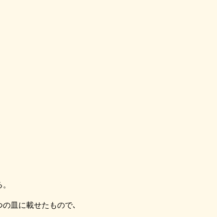
る。
つの皿に載せたもので､