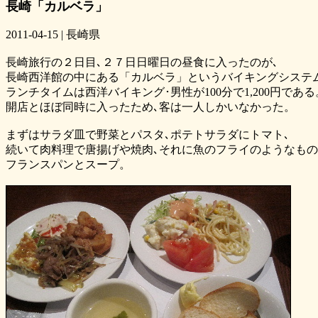
長崎「カルベラ」
2011-04-15 | 長崎県
長崎旅行の２日目､２７日日曜日の昼食に入ったのが､
長崎西洋館の中にある「カルベラ」というバイキングシステ
ランチタイムは西洋バイキング･男性が100分で1,200円である
開店とほぼ同時に入ったため､客は一人しかいなかった。
まずはサラダ皿で野菜とパスタ､ポテトサラダにトマト､
続いて肉料理で唐揚げや焼肉､それに魚のフライのようなも
フランスパンとスープ。