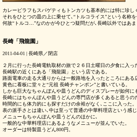
カレーピラフもスパゲティもトンカツも基本的には特に珍し
それをひとつの皿の上に乗せて､“トルコライス”という名称
何故“トルコ…”なのかが今ひとつ疑問だが､長崎以外ではあ
長崎「飛龍園」
2011-04-01 | 長崎県／閉店
２月に行った長崎電軌取材の旅で２６日土曜日の夕食に入っ
長崎駅の近くにある「飛龍園」という店である。
路面電車の走る大通りからは一般路地を入ったところにある
黄色に看板に堂々と“元祖 長崎チャンポン”と書いている。
しかも巨大なちゃんぽんや皿うどんのディスプレーが如何に
長崎にはちゃんぽんや皿うどんの専門店が多くあると思うの
時間的にも体力的にも探すだけの余裕がなく､ここに入った。
表の派手さとは違い､中は至って普通の中華料理店という感
メニューもちゃんぽんや皿うどんのほかに､
一般的な中華料理店にあるようなメニューが並んでいた。
オーダーは特製皿うどん800円。