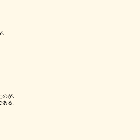
が､
たのが､
である。