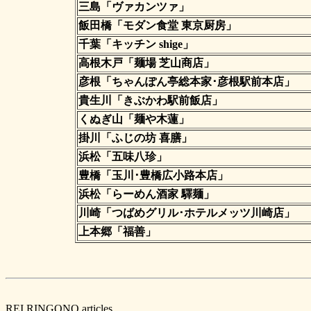
三島「ヴァカンツァ」
飯田橋「モダン食堂 東京厨房」
千葉「キッチン shige」
高根木戸「麺場 芝山商店」
彦根「ちゃんぽん亭総本家･彦根駅前本店」
貴生川「きぶかわ駅前飯店」
くぬぎ山「麺や木蓮」
掛川「ふじの坊 喜膳」
浜松「五味八珍」
豊橋「玉川･豊橋広小路本店」
浜松「らーめん酒家 驛麺」
川崎「つばめグリル･ホテルメッツ川崎店」
上本郷「福善」
REI RINGONO articles