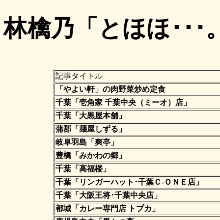
林檎乃「とほほ･･
記事タイトル
「やよい軒」の肉野菜炒め定食
千葉「壱角家 千葉中央（ミーオ）店」
千葉「大黒屋本舗」
蒲郡「麺屋しずる」
岐阜羽島「爽亭」
豊橋「みかわの郷」
千葉「高福楼」
千葉「リンガーハット･千葉Ｃ-ＯＮＥ店」
千葉「大阪王将･千葉中央店」
都城「カレー専門店 トプカ」