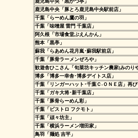
鹿児島中央「黒かつ亭」
鹿児島中央「豚とろ鹿児島中央駅前店」
千葉「らーめん鷹の羽」
千葉「味噌屋 雷門 千葉店」
阿久根「市場食堂ぶえんかん」
熊本「黒亭」
蘇我「らあめん花月嵐･蘇我駅前店」
千葉「豚骨ラーメンぜろや」
歓遊舎ひこさん「旬菜坊キッチン農家(みのりや
博多「博多一幸舎･博多デイトス店」
千葉「リンガーハット･千葉Ｃ-ＯＮＥ店」再び
千葉「ガキ大将･新千葉店」
千葉「豚骨らーめん彩」
千葉「ビストロ フクモト」
千葉「頑々坊主」
千葉「横浜ラーメン増田家」
鳥羽「麺処 吉平」