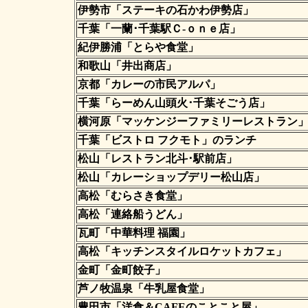
伊勢市「ステーキの石かわ伊勢店」
千葉「一蘭･千葉駅Ｃ-ｏｎｅ店」
紀伊勝浦「とらや食堂」
和歌山「井出商店」
京都「カレーの市民アルパ」
千葉「らーめん山頭火･千葉そごう店」
横河原「マッケンジーファミリーレストラン
千葉「ビストロ フクモト」のランチ
松山「レストラン北斗･駅前店」
松山「カレーショップデリー松山店」
高松「むらさき食堂」
高松「連絡船うどん」
瓦町「中華料理 福園」
高松「キッチンスタイルロケットカフェ」
金町「金町餃子」
芦ノ牧温泉「牛乳屋食堂」
豊田市「洋食＆CAFEのことこと屋」