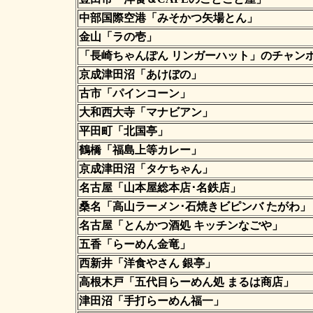
中部国際空港「みそかつ矢場とん」
金山「ラの壱」
「長崎ちゃんぽん リンガーハット」のチャン
京成津田沼「あけぼの」
古市「パインコーン」
大和西大寺「マナビアン」
平田町「北国亭」
鶴橋「福島上等カレー」
京成津田沼「タケちゃん」
名古屋「山本屋総本店･名鉄店」
桑名「高山ラーメン･石焼きビピンバ たがわ」
名古屋「とんかつ酒処 キッチンなごや」
五香「らーめん金竜」
西新井「洋食やさん 銀亭」
高根木戸「五代目らーめん処 まるは商店」
津田沼「手打らーめん福一」